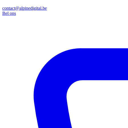
contact@alpinedigital.be
Bel ons